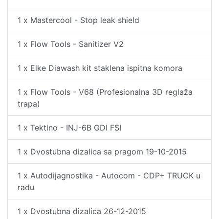
1 x Mastercool - Stop leak shield
1 x Flow Tools - Sanitizer V2
1 x Elke Diawash kit staklena ispitna komora
1 x Flow Tools - V68 (Profesionalna 3D reglaža
trapa)
1 x Tektino - INJ-6B GDI FSI
1 x Dvostubna dizalica sa pragom 19-10-2015
1 x Autodijagnostika - Autocom - CDP+ TRUCK u
radu
1 x Dvostubna dizalica 26-12-2015