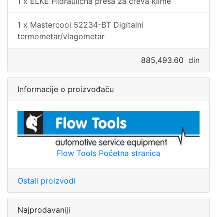
1 x ELKE Hidraulična presa za creva klime
1 x Mastercool 52234-BT Digitalni
termometar/vlagometar
885,493.60 din
Informacije o proizvođaču
Flow Tools Početna stranica
Ostali proizvodi
Najprodavaniji