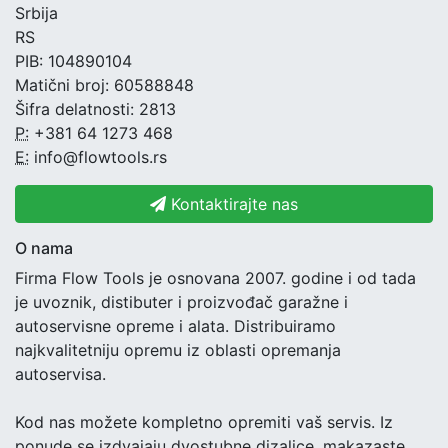
Srbija
RS
PIB: 104890104
Matični broj: 60588848
Šifra delatnosti: 2813
P:
+381 64 1273 468
E:
info@flowtools.rs
Kontaktirajte nas
O nama
Firma Flow Tools je osnovana 2007. godine i od tada
je uvoznik, distibuter i proizvođač garažne i
autoservisne opreme i alata. Distribuiramo
najkvalitetniju opremu iz oblasti opremanja
autoservisa.
Kod nas možete kompletno opremiti vaš servis. Iz
ponude se izdvajaju dvostubne dizalice, makazaste