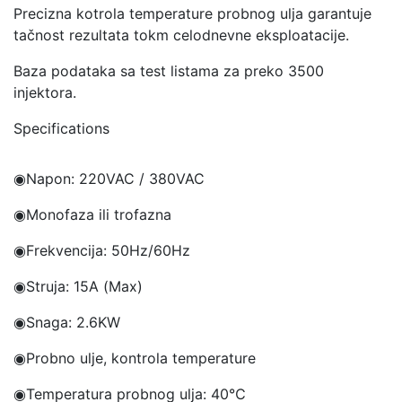
Precizna kotrola temperature probnog ulja garantuje
tačnost rezultata tokm celodnevne eksploatacije.
Baza podataka sa test listama za preko 3500
injektora.
Specifications
◉Napon
: 220VAC / 380VAC
◉
Monofaza ili trofazna
◉
Frekvencija: 50Hz/60Hz
◉
Struja: 15A (Max)
◉
Snaga: 2.6KW
◉
Probno ulje, kontrola temperature
◉Temperatura probnog ulja
: 40℃