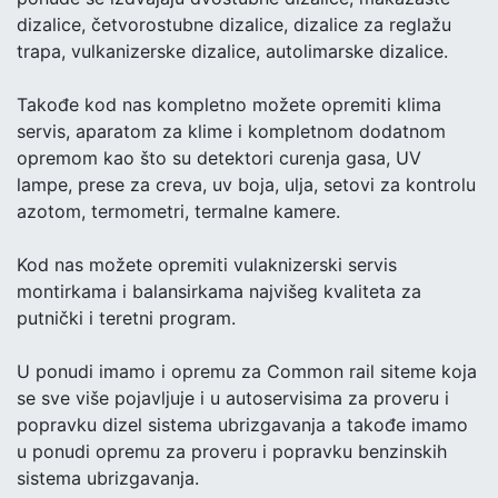
dizalice, četvorostubne dizalice, dizalice za reglažu
trapa, vulkanizerske dizalice, autolimarske dizalice.
Takođe kod nas kompletno možete opremiti klima
servis, aparatom za klime i kompletnom dodatnom
opremom kao što su detektori curenja gasa, UV
lampe, prese za creva, uv boja, ulja, setovi za kontrolu
azotom, termometri, termalne kamere.
Kod nas možete opremiti vulaknizerski servis
montirkama i balansirkama najvišeg kvaliteta za
putnički i teretni program.
U ponudi imamo i opremu za Common rail siteme koja
se sve više pojavljuje i u autoservisima za proveru i
popravku dizel sistema ubrizgavanja a takođe imamo
u ponudi opremu za proveru i popravku benzinskih
sistema ubrizgavanja.