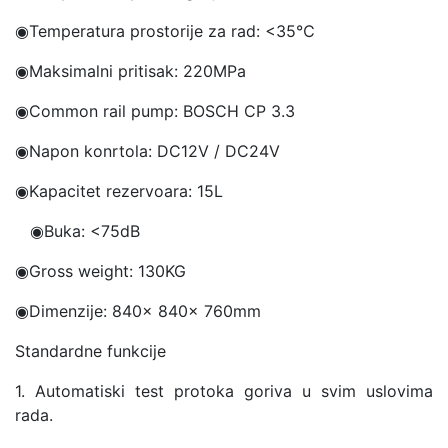
◉
Temperatura prostorije za rad: <35℃
◉
Maksimalni pritisak: 220MPa
◉
Common rail pump: BOSCH CP 3.3
◉
Napon konrtola: DC12V / DC24V
◉
Kapacitet rezervoara: 15L
◉Buka
: <75dB
◉
Gross weight: 130KG
◉
Dimenzije: 840x 840x 760mm
Standardne funkcije
1. Automatiski test protoka goriva u svim uslovima
rada.