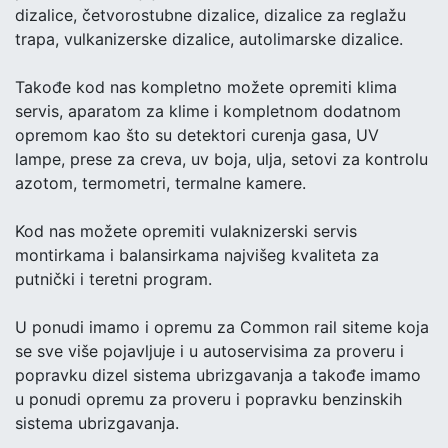
dizalice, četvorostubne dizalice, dizalice za reglažu
trapa, vulkanizerske dizalice, autolimarske dizalice.
Takođe kod nas kompletno možete opremiti klima
servis, aparatom za klime i kompletnom dodatnom
opremom kao što su detektori curenja gasa, UV
lampe, prese za creva, uv boja, ulja, setovi za kontrolu
azotom, termometri, termalne kamere.
Kod nas možete opremiti vulaknizerski servis
montirkama i balansirkama najvišeg kvaliteta za
putnički i teretni program.
U ponudi imamo i opremu za Common rail siteme koja
se sve više pojavljuje i u autoservisima za proveru i
popravku dizel sistema ubrizgavanja a takođe imamo
u ponudi opremu za proveru i popravku benzinskih
sistema ubrizgavanja.