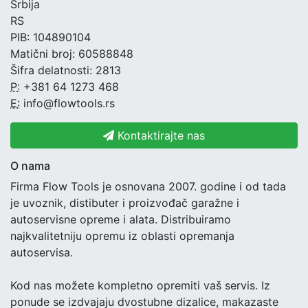
Srbija
RS
PIB: 104890104
Matični broj: 60588848
Šifra delatnosti: 2813
P:
+381 64 1273 468
E:
info@flowtools.rs
Kontaktirajte nas
O nama
Firma Flow Tools je osnovana 2007. godine i od tada
je uvoznik, distibuter i proizvođač garažne i
autoservisne opreme i alata. Distribuiramo
najkvalitetniju opremu iz oblasti opremanja
autoservisa.
Kod nas možete kompletno opremiti vaš servis. Iz
ponude se izdvajaju dvostubne dizalice, makazaste